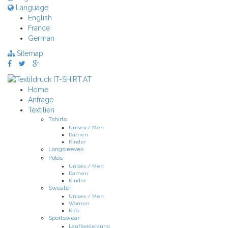
Language
English
France
German
Sitemap
Home
Anfrage
Textilien
Tshirts
Unisex / Men
Damen
Kinder
Longsleeves
Polos
Unisex / Men
Damen
Kinder
Sweater
Unisex / Men
Women
Kids
Sportswear
Laufbekleidung