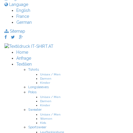
Language
English
France
German
Sitemap
Home
Anfrage
Textilien
Tshirts
Unisex / Men
Damen
Kinder
Longsleeves
Polos
Unisex / Men
Damen
Kinder
Sweater
Unisex / Men
Women
Kids
Sportswear
Laufbekleidung