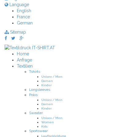
Language
English
France
German
Sitemap
Home
Anfrage
Textilien
Tshirts
Unisex / Men
Damen
Kinder
Longsleeves
Polos
Unisex / Men
Damen
Kinder
Sweater
Unisex / Men
Women
Kids
Sportswear
Laufbekleidung